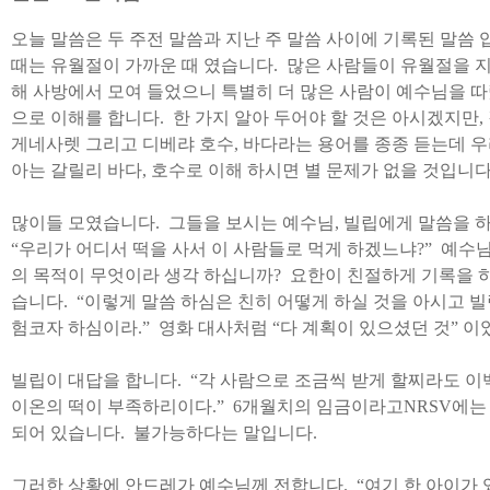
오늘 말씀은 두 주전 말씀과 지난 주 말씀 사이에 기록된 말씀
때는 유월절이 가까운 때 였습니다
.
많은 사람들이 유월절을 
해 사방에서 모여 들었으니 특별히 더 많은 사람이 예수님을 따
으로 이해를 합니다
.
한 가지 알아 두어야 할 것은 아시겠지만
,
게네사렛 그리고 디베랴 호수
,
바다라는 용어를 종종 듣는데 우
아는 갈릴리 바다
,
호수로 이해 하시면 별 문제가 없을 것입니
많이들 모였습니다
.
그들을 보시는 예수님
,
빌립에게 말씀을 
“
우리가 어디서 떡을 사서 이 사람들로 먹게 하겠느냐
?”
예수님
의 목적이 무엇이라 생각 하십니까
?
요한이 친절하게 기록을 
습니다
. “
이렇게 말씀 하심은 친히 어떻게 하실 것을 아시고 빌
험코자 하심이라
.”
영화 대사처럼
“
다 계획이 있으셨던 것
”
이
빌립이 대답을 합니다
. “
각 사람으로 조금씩 받게 할찌라도 이
이온의 떡이 부족하리이다
.” 6
개월치의 임금이라고
NRSV
에는
되어 있습니다
.
불가능하다는 말입니다
.
그러한 상황에 안드레가 예수님께 전합니다
. “
여기 한 아이가 