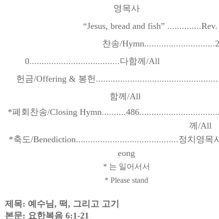
영목사
“Jesus, bread and fish” ..............
Rev.
찬송
/Hymn.............................
0.....................................
다함께
/Al
헌금
/Offering &
봉헌
..................................................
함께
/All
*
폐회찬송
/Closing Hymn..........486.................................
께
/All
*
축도
/Benediction..........................................
정치영목
eong
*
는 일어서서
* Please stand
제목
:
예수님
,
떡
,
그리고 고기
본문
:
요한복음
6:1-21