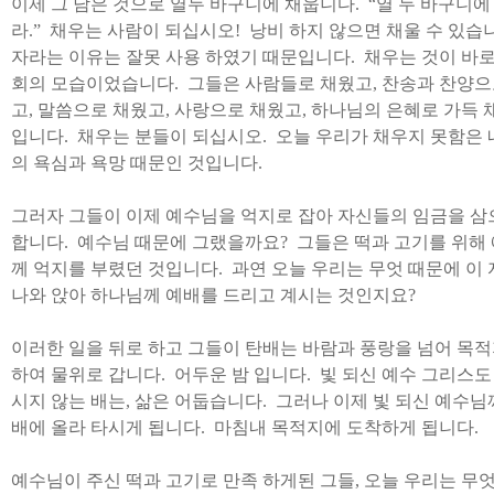
이제 그 남은 것으로 열두 바구니에 채웁니다
. “
열 두 바구니에
라
.”
채우는 사람이 되십시오
!
낭비 하지 않으면 채울 수 있습
자라는 이유는 잘못 사용 하였기 때문입니다
.
채우는 것이 바
회의 모습이었습니다
.
그들은 사람들로 채웠고
,
찬송과 찬양으
고
,
말씀으로 채웠고
,
사랑으로 채웠고
,
하나님의 은혜로 가득 
입니다
.
채우는 분들이 되십시오
.
오늘 우리가 채우지 못함은 
의 욕심과 욕망 때문인 것입니다
.
그러자 그들이 이제 예수님을 억지로 잡아 자신들의 임금을 
합니다
.
예수님 때문에 그랬을까요
?
그들은 떡과 고기를 위해
께 억지를 부렸던 것입니다
.
과연 오늘 우리는 무엇 때문에 이
나와 앉아 하나님께 예배를 드리고 계시는 것인지요
?
이러한 일을 뒤로 하고 그들이 탄배는 바람과 풍랑을 넘어 목적
하여 물위로 갑니다
.
어두운 밤 입니다
.
빛 되신 예수 그리스도
시지 않는 배는
,
삶은 어둡습니다
.
그러나 이제 빛 되신 예수님
배에 올라 타시게 됩니다
.
마침내 목적지에 도착하게 됩니다
.
예수님이 주신 떡과 고기로 만족 하게된 그들
,
오늘 우리는 무