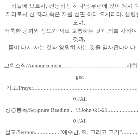
하늘에 오르사
,
전능하신 하나님 우편에 앉아 계시 
저리로서 산 자와 죽은 자를 심판 하러 오시리라
.
성령
오며
,
거룩한 공회와 성도가 서로 교통하는 것과 죄를 사하여
것과
,
몸이 다시 사는 것과 영원히 사는 것을 믿사옵나이다
교회소식
/Announcement..........................................
사회
gist
기도
/Prayer....................................................................
이
/All
성경봉독
/
Scripture Reading
...
요
John 6:1-21....................
이
/All
설교
/Sermon................
”
예수님
,
떡
,
그리고 고기
”
..........