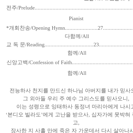
전주
/Prelude..................................................................
Pianist
*
개회찬송
/Opening Hymn......................27.....................
다함께
/All
교 독 문
/Reading.................................23.......................
함께
/All
신앙고백
/Confession of Faith..........................................
함께
/All
전능하사 천지를 만드신 하나님 아버지를 내가 믿사
그 외아들 우리 주 예수 그리스도를 믿사오니
,
이는 성령으로 잉태하사 동정녀 마리아에게 나시
‘
본디오 빌라도
’
에게 고난을 받으사
,
십자가에 못박혀
고
,
장사한 지 사흘 만에 죽은 자 가운데서 다시 살아나