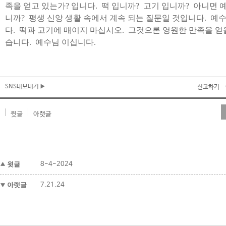
족을 얻고 있는가
?
입니다
.
떡 입니까
?
고기 입니까
?
아니면 
니까
?
평생 신앙 생활 속에서 계속 되는 질문일 것입니다
.
예
다
.
떡과 고기에 매이지 마십시오
. 그것으론 영원한 만족을 얻
습니다.
예수님 이십니다
.
SNS내보내기
신고하기
윗글
아랫글
윗글
8-4-2024
아랫글
7.21.24