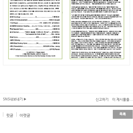
SNS내보내기
신고하기
이 게시물을...
목록
윗글
아랫글