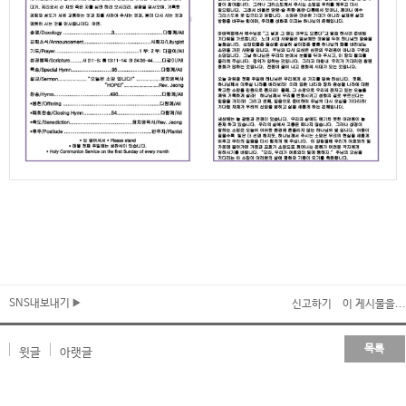
SNS내보내기
신고하기
이 게시물을...
목록
윗글
아랫글