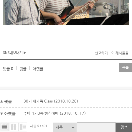
SNS내보내기
신고하기
이 게시물을...
목록
댓글
0
윗글
아랫글
윗글
30기 새가족 Class (2018.10.28)
아랫글
주바라기3속 헌신예배 (2018. 10. 17)
새글
0
/ 491
검색