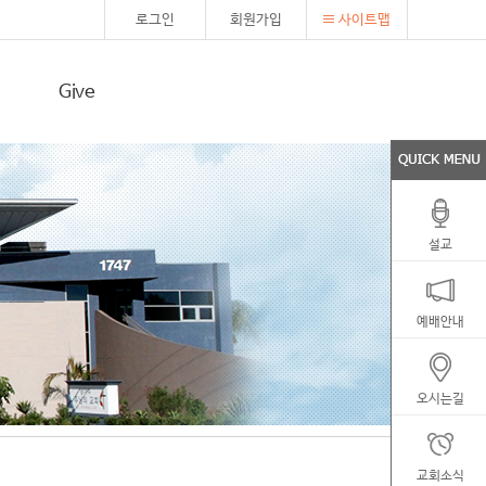
로그인
회원가입
사이트맵
Give
헌금(Offering)
설교
예배안내
오시는길
교회소식