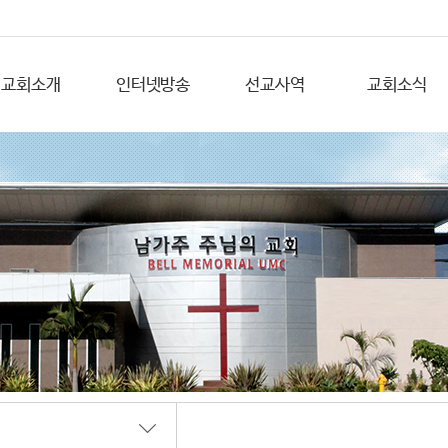
교회소개
인터넷방송
선교사역
교회소식
초대합니다
YouTube
지역선교
교회앨범
교회의 비전
해외선교
공지사항
예배안내
주보
섬기는 분들
담임목사 소개
연 혁
교회안내
오시는길