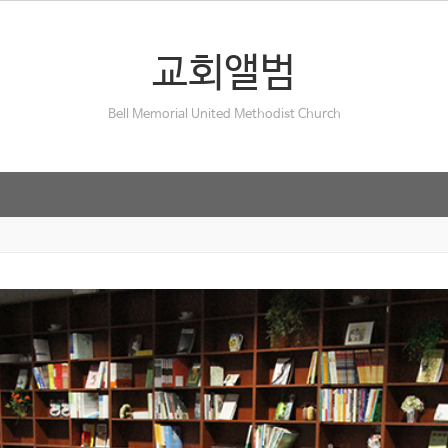
교회앨범
Bell Memorial United Methodist Church