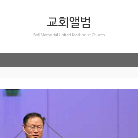
교회앨범
Bell Memorial United Methodist Church