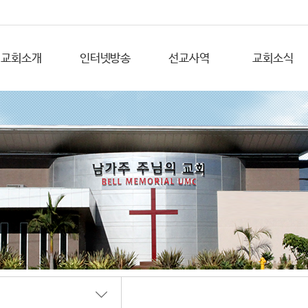
교회소개
인터넷방송
선교사역
교회소식
초대합니다
YouTube
지역선교
교회앨범
교회의 비전
해외선교
공지사항
예배안내
주보
섬기는 분들
담임목사 소개
연 혁
교회안내
오시는길