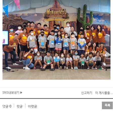
SNS내보내기
신고하기
이 게시물을...
목록
댓글
0
윗글
아랫글