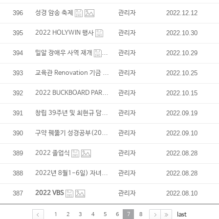
396
성경 암송 축제
관리자
2022.12.12
395
2022 HOLYWIN 행사
관리자
2022.10.30
394
밀알 장애우 사역 재개
관리자
2022.10.29
교육관 Renovation 기금 모음 골프 토너먼트
393
관리자
2022.10.25
2022 BUCKBOARD PARADE
392
관리자
2022.10.15
창립 39주년 및 최현규 담임목사 취임 감사..
391
관리자
2022.09.19
구약 꿰뚫기 성경공부(2022년 9월)
390
관리자
2022.09.10
389
2022 졸업식
관리자
2022.08.28
2022년 8월1-6일) 자녀들을 위한 새벽 특별..
388
관리자
2022.08.28
387
2022 VBS
관리자
2022.08.10
last
1
2
3
4
5
6
7
8