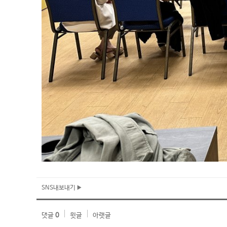
SNS내보내기
댓글
0
윗글
아랫글