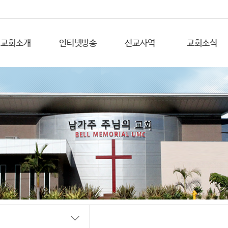
교회소개
인터넷방송
선교사역
교회소식
초대합니다
YouTube
지역선교
교회앨범
교회의 비전
해외선교
공지사항
예배안내
주보
섬기는 분들
담임목사 소개
연 혁
교회안내
오시는길